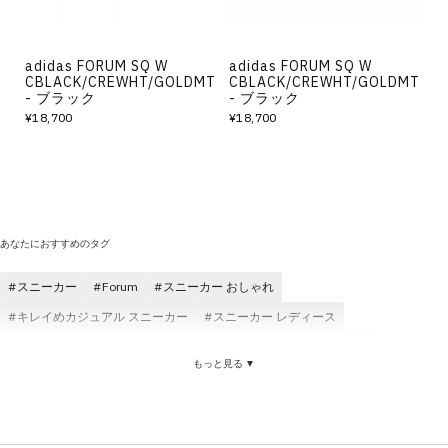
adidas FORUM SQ W
adidas FORUM SQ W
CBLACK/CREWHT/GOLDMT
CBLACK/CREWHT/GOLDMT
- ブラック
- ブラック
¥18,700
¥18,700
あなたにおすすめのタグ
スニーカー
Forum
スニーカー おしゃれ
キレイめカジュアル スニーカー
スニーカー レディース
スニーカー メンズ
スニーカー 快適
スニーカー かわいい
もっと見る ▼
スニーカー クッション性
スニーカー 歩きやすい
スニーカー 耐久性
スニーカー ブラック
スニーカー 軽い