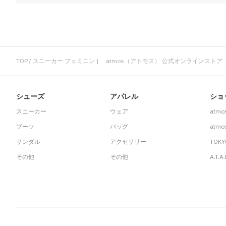
TOP
スニーカー フェミニン | atmos（アトモス） 公式オンラインストア
シューズ
アパレル
ショ
スニーカー
ウェア
atmo
ブーツ
バッグ
atmos
サンダル
アクセサリー
TOKY
その他
その他
A.T.A