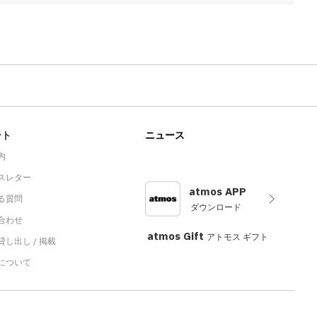
ート
ニュース
内
スレター
atmos APP
る質問
ダウンロード
合わせ
atmos Gift
アトモス ギフト
し出し / 掲載
sについて