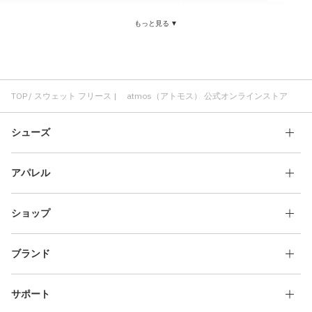
スウェット ロゴ
スウェット コットン素材
スウェット ブラック
もっと見る ▼
スウェット クルーネック
atmos pink スウェット
スウェット グレー
パーカ フリース
パンツ フリース
フリース ロングパンツ
ジャケット フリース
フリース メンズ
フリース フーディ
フリース オーバーサイズ
フリース スウェットシャツ
フリース ブーツ
TOP
スウェット フリース | atmos（アトモス） 公式オンラインストア
シューズ
アパレル
ショップ
ブランド
サポート