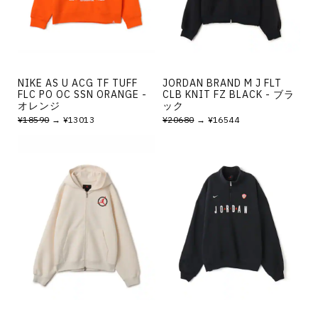
NIKE AS U ACG TF TUFF
JORDAN BRAND M J FLT
FLC PO OC SSN ORANGE -
CLB KNIT FZ BLACK - ブラ
オレンジ
ック
¥18590
→ ¥13013
¥20680
→ ¥16544