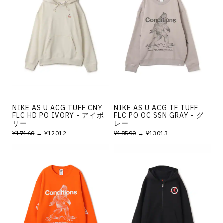
NIKE AS U ACG TUFF CNY
NIKE AS U ACG TF TUFF
FLC HD PO IVORY - アイボ
FLC PO OC SSN GRAY - グ
リー
レー
¥17160
→ ¥12012
¥18590
→ ¥13013