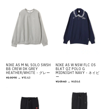
NIKE AS M NL SOLO SWSH
NIKE AS W NSW FLC OS
BB CREW DK GREY
BLKT QZ POLO G
HEATHER/WHITE - グレー
MIDNIGHT NAVY - ネイビ
ー
¥13090
→ ¥9163
¥10560
→ ¥6864