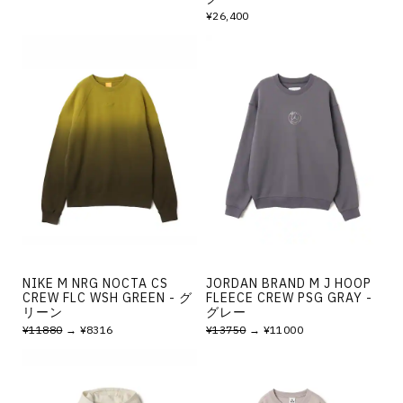
¥26,400
NIKE M NRG NOCTA CS
JORDAN BRAND M J HOOP
CREW FLC WSH GREEN - グ
FLEECE CREW PSG GRAY -
リーン
グレー
¥11880
→ ¥8316
¥13750
→ ¥11000