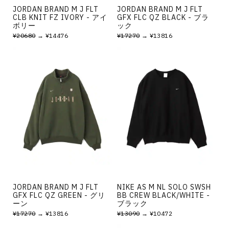
JORDAN BRAND M J FLT
JORDAN BRAND M J FLT
CLB KNIT FZ IVORY - アイ
GFX FLC QZ BLACK - ブラ
ボリー
ック
¥20680
→ ¥14476
¥17270
→ ¥13816
JORDAN BRAND M J FLT
NIKE AS M NL SOLO SWSH
GFX FLC QZ GREEN - グリ
BB CREW BLACK/WHITE -
ーン
ブラック
¥17270
→ ¥13816
¥13090
→ ¥10472