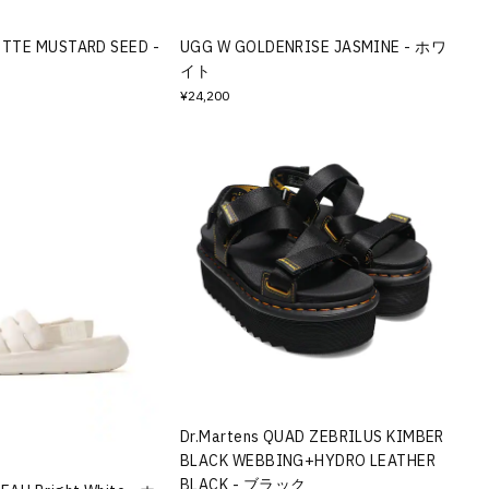
TTE MUSTARD SEED -
UGG W GOLDENRISE JASMINE - ホワ
イト
¥24,200
Dr.Martens QUAD ZEBRILUS KIMBER
BLACK WEBBING+HYDRO LEATHER
BLACK - ブラック