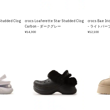
 Studded Clog
crocs Loaferette Star Studded Clog
crocs Bae Iri
Carbon - ダークグレー
- ライトパー
¥14,300
¥12,100