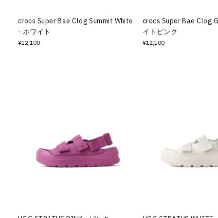
crocs Super Bae Clog Summit White
crocs Super Bae Clog 
- ホワイト
イトピンク
¥12,100
¥12,100