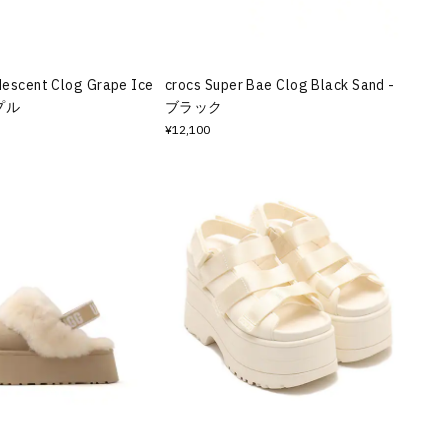
descent Clog Grape Ice
crocs Super Bae Clog Black Sand -
プル
ブラック
¥12,100