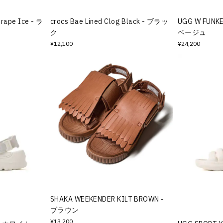
Grape Ice - ラ
crocs Bae Lined Clog Black - ブラッ
UGG W FUNKE
ク
ベージュ
¥12,100
¥24,200
SHAKA WEEKENDER KILT BROWN -
ブラウン
¥13,200