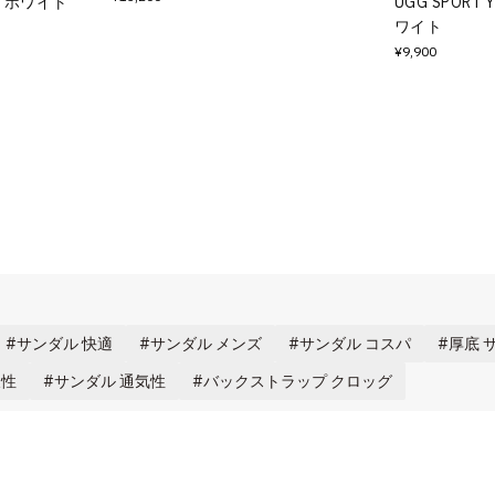
 - ホワイト
UGG SPORT YE
ワイト
¥9,900
サンダル 快適
サンダル メンズ
サンダル コスパ
厚底 
久性
サンダル 通気性
バックストラップ クロッグ