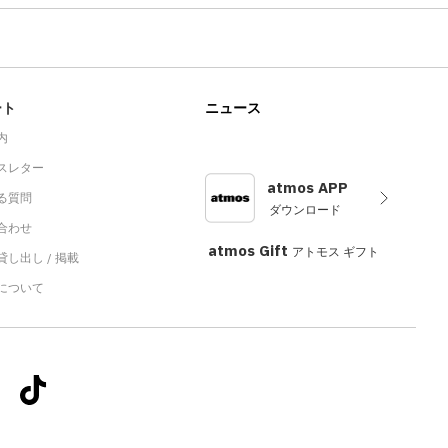
ート
ニュース
内
スレター
atmos APP
る質問
ダウンロード
合わせ
atmos Gift
アトモス ギフト
し出し / 掲載
sについて