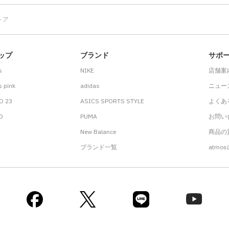
トア
ップ
ブランド
サポ
s
NIKE
店舗案
 pink
adidas
ニュー
O 23
ASICS SPORTS STYLE
よくあ
.D
PUMA
お問い
New Balance
商品の貸
ブランド一覧
atmo