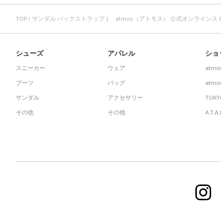
TOP
サンダル バックストラップ | atmos（アトモス） 公式オンラインス
シューズ
アパレル
ショ
スニーカー
ウェア
atmo
ブーツ
バッグ
atmos
サンダル
アクセサリー
TOKY
その他
その他
A.T.A