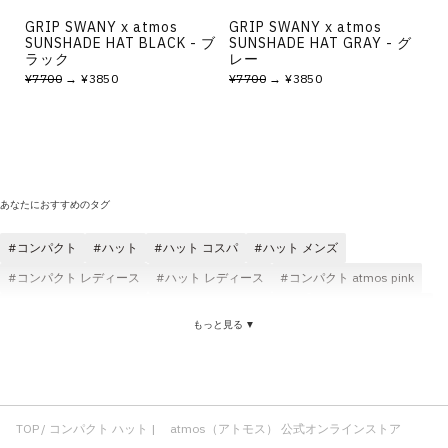
GRIP SWANY x atmos
GRIP SWANY x atmos
SUNSHADE HAT BLACK - ブ
SUNSHADE HAT GRAY - グ
ラック
レー
¥7700
→ ¥3850
¥7700
→ ¥3850
あなたにおすすめのタグ
コンパクト
ハット
ハット コスパ
ハット メンズ
コンパクト レディース
ハット レディース
コンパクト atmos pink
ジャケット コンパクト
THE NORTH FACE ハット
コンパクト コスパ
もっと見る ▼
ブラック ハット
Tシャツ コンパクト
ハット 刺繍
コンパクト ショートスリーブ(半袖)
ハット 軽い
ハット アウトドア
コンパクト atmos
ハット 通気性
ハット コラボ
ハット ロゴ
ブラック コンパクト
コンパクト Y2K
TOP
コンパクト ハット | atmos（アトモス） 公式オンラインストア