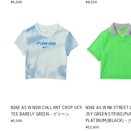
¥5,500
¥8,250
NIKE AS W NSW CHLL KNT CROP OC9
NIKE AS W NK STREET
TEE BARELY GREEN - グリーン
JSY GREEN STRIKE/PU
PLATINUM/(BLACK) 
¥5,500
¥12,430