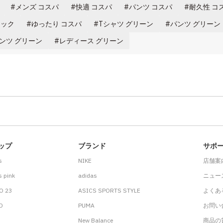
メンズ コスパ
快適 コスパ
パンツ コスパ
耐久性 コ
ラック
ゆったり コスパ
Tシャツ グリーン
パンツ グリーン
ンツ グリーン
レディース グリーン
ップ
ブランド
サポ
s
NIKE
店舗案
 pink
adidas
ニュー
O 23
ASICS SPORTS STYLE
よくあ
.D
PUMA
お問い
New Balance
商品の貸