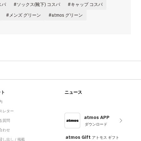
スパ
ソックス(靴下) コスパ
キャップ コスパ
メンズ グリーン
atmos グリーン
ート
ニュース
内
スレター
atmos APP
る質問
ダウンロード
合わせ
atmos Gift
アトモス ギフト
し出し / 掲載