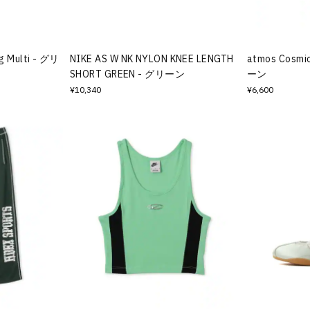
og Multi - グリ
NIKE AS W NK NYLON KNEE LENGTH
atmos Cosmic
SHORT GREEN - グリーン
ーン
¥10,340
¥6,600