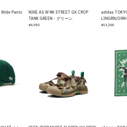
h Wide Pants
NIKE AS W NK STREET GX CROP
adidas TOKY
TANK GREEN - グリーン
LINGRN/OWH
¥6,930
¥13,200