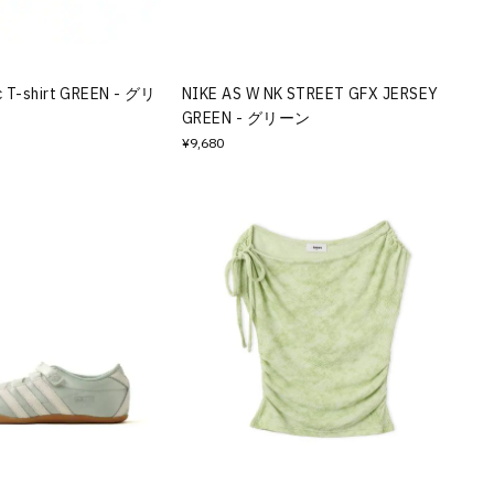
 T-shirt GREEN - グリ
NIKE AS W NK STREET GFX JERSEY
GREEN - グリーン
¥9,680