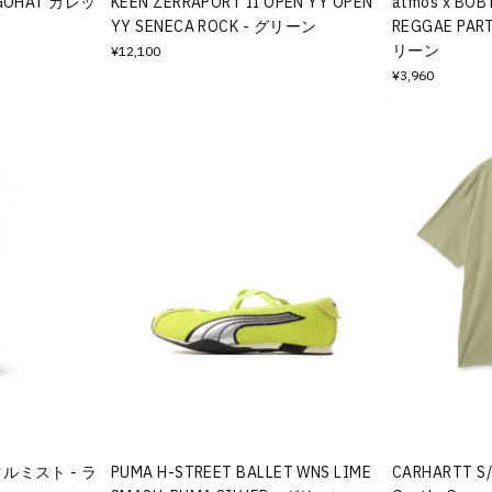
LOGOHAT カレッ
KEEN ZERRAPORT II OPEN YY OPEN
atmos x BOB
YY SENECA ROCK - グリーン
REGGAE PART
リーン
¥12,100
¥3,960
スタルミスト - ラ
PUMA H-STREET BALLET WNS LIME
CARHARTT S/