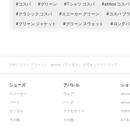
コスパ
グリーン
Tシャツ コスパ
atmos コスパ
クラシック コスパ
スニーカー グリーン
コスパ ブ
グリーン ジャケット
グリーン スウェット
ロングパ
TOP
コスパ グリーン | atmos（アトモス） 公式オンラインストア
シューズ
アパレル
ショ
スニーカー
ウェア
atmo
ブーツ
バッグ
atmos
サンダル
アクセサリー
TOKY
その他
その他
A.T.A