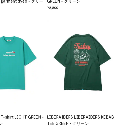
n garment dyed - グリー
GREEN - グリーン
¥8,800
 T-shirt LIGHT GREEN -
LIBERAIDERS LIBERAIDERS KEBAB
ン
TEE GREEN - グリーン