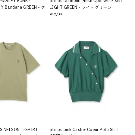
 MARLEY PUNKY
atmos Diamond Mesh Openwork Knit
Y Bandana GREEN - グ
LIGHT GREEN - ライトグリーン
¥12,100
S NELSON T-SHIRT
atmos pink Cashe-Coeur Polo Shirt