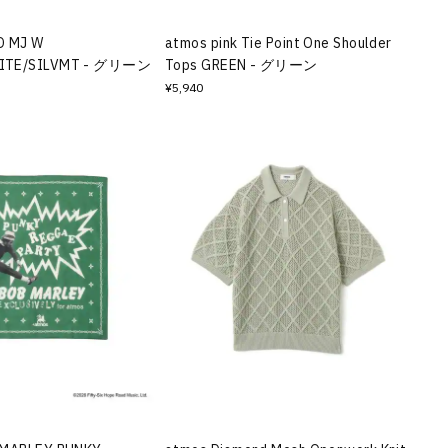
O MJ W
atmos pink Tie Point One Shoulder
ITE/SILVMT - グリーン
Tops GREEN - グリーン
¥5,940