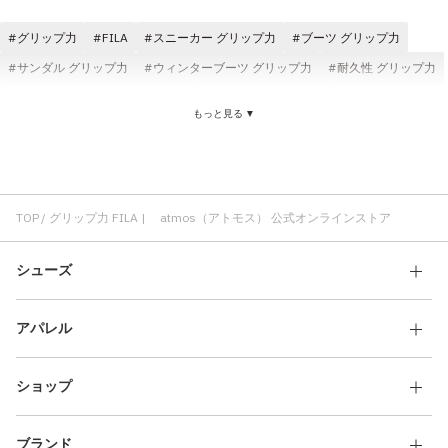
その他
グリップ力
FILA
スニーカー グリップ力
ブーツ グリップ力
すべてのウェア
サンダル グリップ力
ウィンターブーツ グリップ力
耐久性 グリップ力
ウォータープルーフ グリップ力
かわいい グリップ力
快適 グリップ力
もっと見る ▼
ラバーアウトソール グリップ力
クラシック グリップ力
高耐久パフォーマンス グリップ力
FILA スニーカー
FILA レディース
FILA サンダル
クッション性 FILA
FILA スウェード
FILA ECHAPPE
FILA コスパ
TOP
グリップ力 FILA | atmos（アトモス） 公式オンラインストア
シューズ
アパレル
ショップ
ブランド