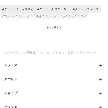
その他
クラシック
軽量化
クラシック スニーカー
クラシック メンズ
すべてのウェア
Tシャツ クラシック
快適 クラシック
クラシック コスパ
クラシック パンツ
レディース クラシック
ジャケット クラシック
もっと見る ▼
クラシック ブラック
ロングパンツ クラシック
adidas クラシック
TOP
クラシック 軽量化 | atmos（アトモス） 公式オンラインストア
シューズ
アパレル
ショップ
ブランド