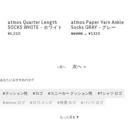
atmos Quarter Length
atmos Paper Yarn Ankle
SOCKS WHITE - ホワイト
Socks GRAY - グレー
¥1,210
¥2200
→ ¥1320
次へ »
« 前へ
あなたにおすすめのタグ
クッション性
ロゴ
スニーカー クッション性
Tシャツ ロゴ
atmos ロゴ
ロゴ メンズ
快適 ロゴ
パンツ ロゴ
スウェット ロゴ
ロゴ ソックス(靴下)
コスパ ロゴ
もっと見る ▼
ソックス(靴下) クッション性
ジャケット ロゴ
atmos pink ロゴ
コラボ ロゴ
サンダル クッション性
快適 クッション性