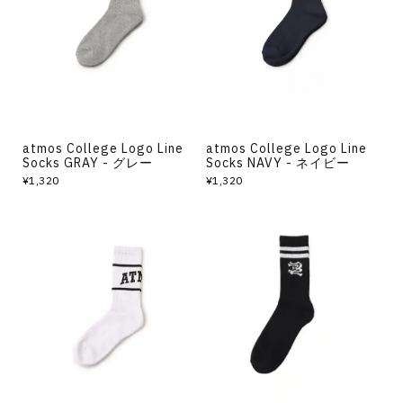
atmos College Logo Line
atmos College Logo Line
Socks GRAY - グレー
Socks NAVY - ネイビー
¥1,320
¥1,320