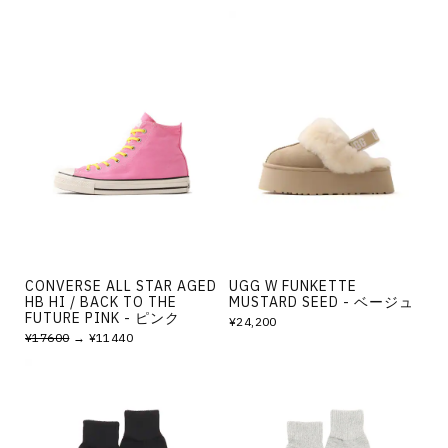
CONVERSE ALL STAR AGED
UGG W FUNKETTE
HB HI / BACK TO THE
MUSTARD SEED - ベージュ
FUTURE PINK - ピンク
¥24,200
¥17600
→ ¥11440