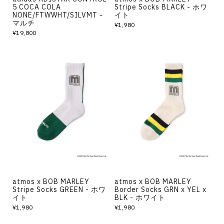
5 COCA COLA
Stripe Socks BLACK - ホワ
NONE/FTWWHT/SILVMT -
イト
マルチ
¥1,980
¥19,800
atmos x BOB MARLEY
atmos x BOB MARLEY
Stripe Socks GREEN - ホワ
Border Socks GRN x YEL x
イト
BLK - ホワイト
¥1,980
¥1,980