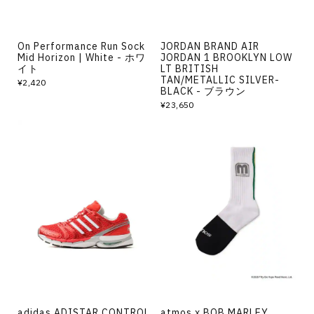
On Performance Run Sock
JORDAN BRAND AIR
Mid Horizon | White - ホワ
JORDAN 1 BROOKLYN LOW
イト
LT BRITISH
TAN/METALLIC SILVER-
¥2,420
BLACK - ブラウン
¥23,650
adidas ADISTAR CONTROL
atmos x BOB MARLEY