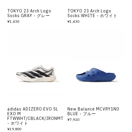
TOKYO 23 Arch Logo
TOKYO 23 Arch Logo
Socks GRAY - グレー
Socks WHITE - ホワイト
¥1,430
¥1,430
adidas ADIZERO EVO SL
New Balance MCVRY1N0
EXO M
BLUE - ブルー
FTWWHT/CBLACK/IRONMT
¥7,920
- ホワイト
¥19,800