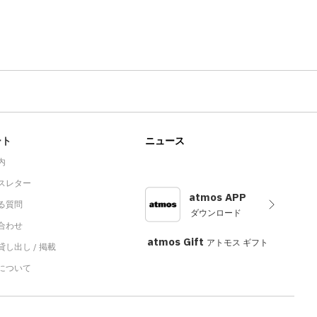
ート
ニュース
内
スレター
atmos APP
る質問
ダウンロード
合わせ
atmos Gift
アトモス ギフト
し出し / 掲載
sについて