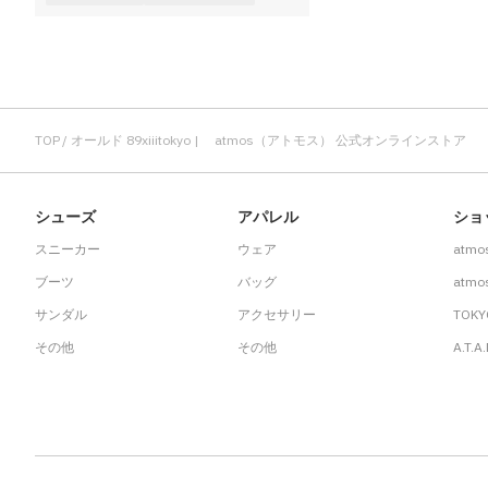
その他
すべてのウェア
TOP
オールド 89xiiitokyo | atmos（アトモス） 公式オンラインストア
シューズ
アパレル
ショ
スニーカー
ウェア
atmo
ブーツ
バッグ
atmos
サンダル
アクセサリー
TOKY
その他
その他
A.T.A