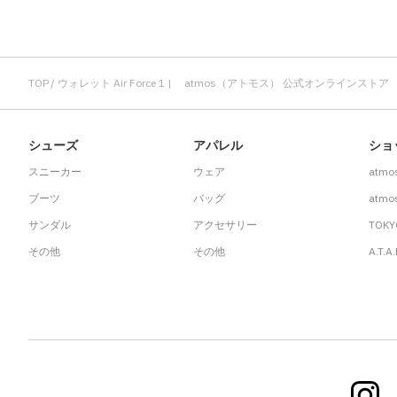
TOP
ウォレット Air Force 1 | atmos（アトモス） 公式オンラインストア
シューズ
アパレル
ショ
スニーカー
ウェア
atmo
ブーツ
バッグ
atmos
サンダル
アクセサリー
TOKY
その他
その他
A.T.A