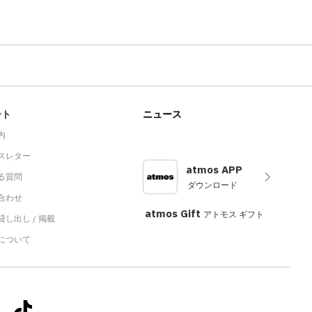
ート
ニュース
内
スレター
atmos APP
る質問
ダウンロード
合わせ
atmos Gift
アトモス ギフト
し出し / 掲載
sについて