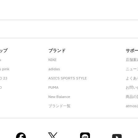
ップ
ブランド
サポ
s
NIKE
店舗案
 pink
adidas
ニュー
O 23
ASICS SPORTS STYLE
よくあ
.D
PUMA
お問い
New Balance
商品の貸
ブランド一覧
atmo