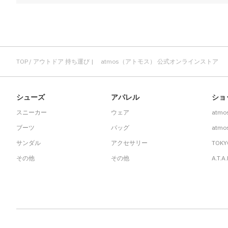
TOP
アウトドア 持ち運び | atmos（アトモス） 公式オンラインストア
シューズ
アパレル
ショ
スニーカー
ウェア
atmo
ブーツ
バッグ
atmos
サンダル
アクセサリー
TOKY
その他
その他
A.T.A