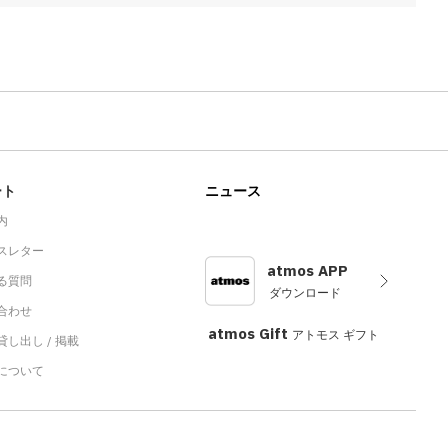
ート
ニュース
内
スレター
atmos APP
る質問
ダウンロード
合わせ
atmos Gift
アトモス ギフト
し出し / 掲載
sについて