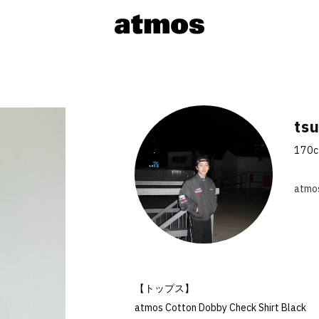
ts
170
atmo
【トップス】
atmos Cotton Dobby Check Shirt Black