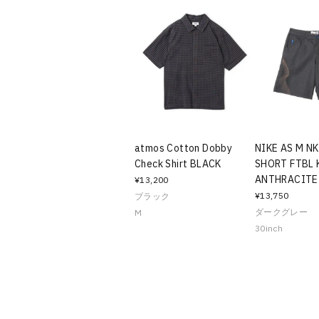
atmos Cotton Dobby
NIKE AS M N
Check Shirt BLACK
SHORT FTBL 
ANTHRACITE
¥13,200
¥13,750
ブラック
ダークグレー
M
30inch