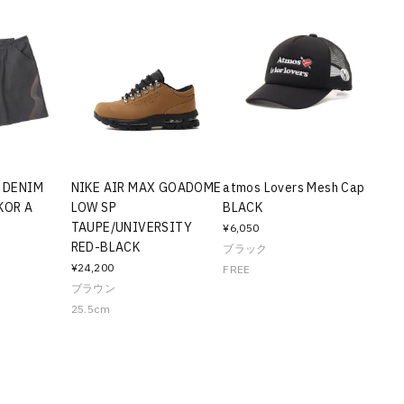
K DENIM
NIKE AIR MAX GOADOME
atmos Lovers Mesh Cap
KOR A
LOW SP
BLACK
TAUPE/UNIVERSITY
¥6,050
RED-BLACK
ブラック
¥24,200
FREE
ブラウン
25.5cm