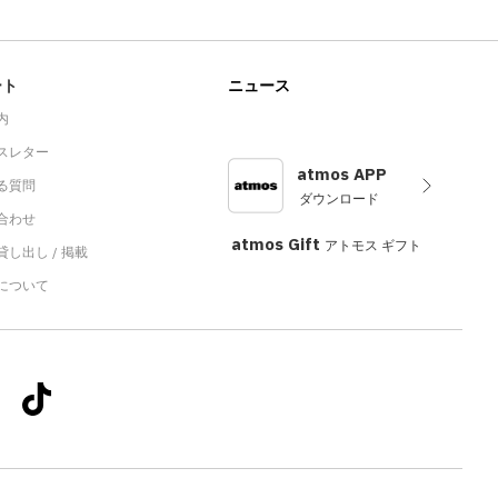
ート
ニュース
内
スレター
atmos APP
る質問
ダウンロード
合わせ
atmos Gift
アトモス ギフト
し出し / 掲載
sについて