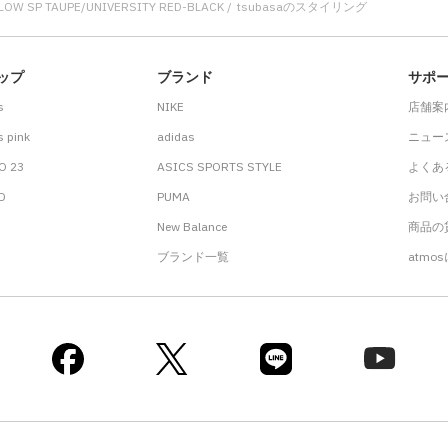
LOW SP TAUPE/UNIVERSITY RED-BLACK
tsubasaのスタイリング
ップ
ブランド
サポ
s
NIKE
店舗案
 pink
adidas
ニュー
O 23
ASICS SPORTS STYLE
よくあ
.D
PUMA
お問い
New Balance
商品の貸
ブランド一覧
atmo