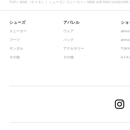
TOP
NIKE（ナイキ）
シューズ
スニーカー
NIKE AIR MAX GOADOME 
シューズ
アパレル
ショ
スニーカー
ウェア
atmo
ブーツ
バッグ
atmos
サンダル
アクセサリー
TOKY
その他
その他
A.T.A