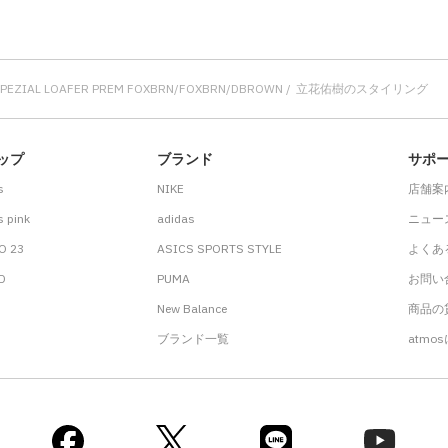
 SPEZIAL LOAFER PREM FOXBRN/FOXBRN/DBROWN
立花佑樹のスタイリング
ップ
ブランド
サポ
s
NIKE
店舗案
 pink
adidas
ニュー
O 23
ASICS SPORTS STYLE
よくあ
.D
PUMA
お問い
New Balance
商品の貸
ブランド一覧
atmo