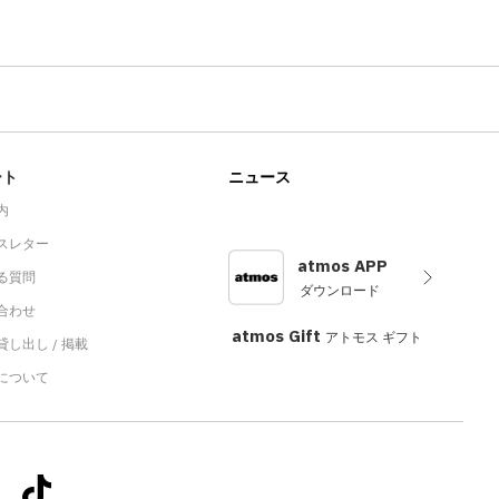
ート
ニュース
内
スレター
atmos APP
る質問
ダウンロード
合わせ
atmos Gift
アトモス ギフト
し出し / 掲載
sについて