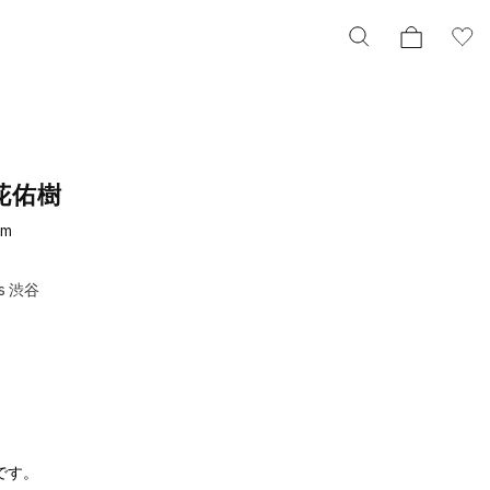
花佑樹
cm
s 渋谷
です。