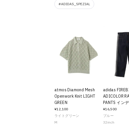
#ADIDAS_SPEZIAL
atmos Diamond Mesh
adidas FIREB
Openwork Knit LIGHT
ADICOLOR R
GREEN
PANTS イ
¥12,100
¥16,500
ライトグリーン
ブルー
M
32inch