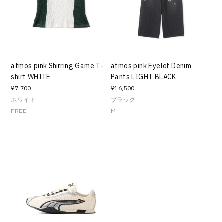
atmos pink Shirring Game T-
atmos pink Eyelet Denim
shirt WHITE
Pants LIGHT BLACK
¥7,700
¥16,500
ホワイト
ブラック
FREE
M