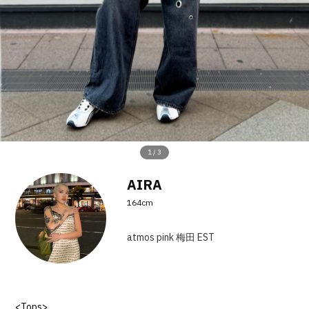
その他
すべてのウェア
1
/
3
AIRA
164cm
atmos pink 梅田 EST
<Tops>