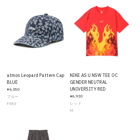
atmos Leopard Pattern Cap
NIKE AS U NSW TEE OC
BLUE
GENDER NEUTRAL
UNIVERSITY RED
¥6,050
¥6,930
ブルー
レッド
FREE
M