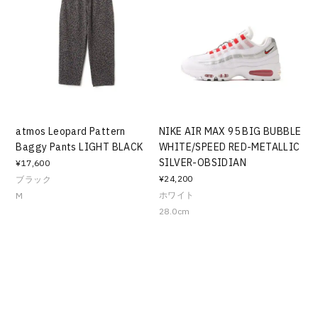
atmos Leopard Pattern
NIKE AIR MAX 95 BIG BUBBLE
Baggy Pants LIGHT BLACK
WHITE/SPEED RED-METALLIC
SILVER-OBSIDIAN
¥17,600
¥24,200
ブラック
ホワイト
M
28.0cm