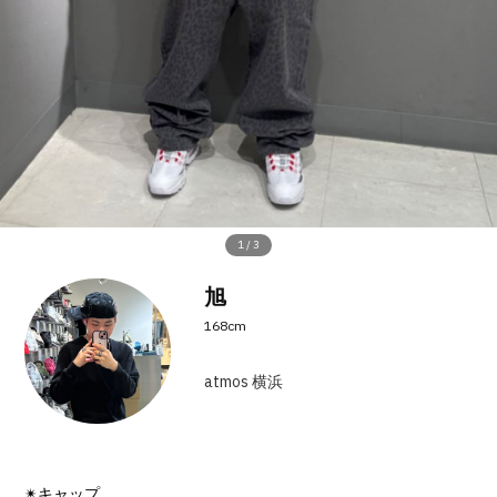
その他
すべてのウェア
1
/
3
旭
168cm
atmos 横浜
✴︎キャップ