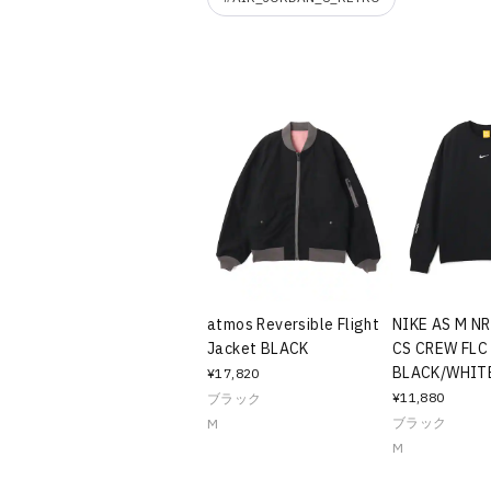
atmos Reversible Flight
NIKE AS M N
Jacket BLACK
CS CREW FLC
BLACK/WHIT
¥17,820
¥11,880
ブラック
ブラック
M
M