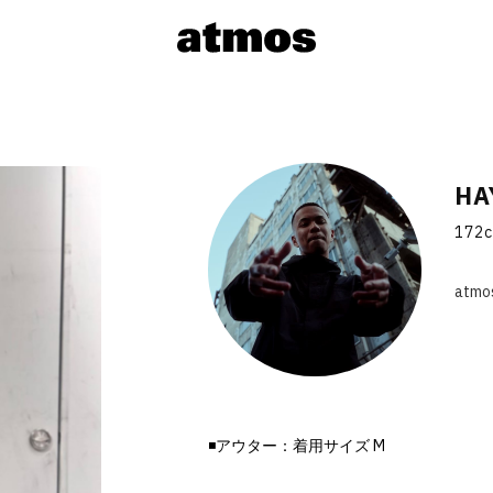
HA
172
atm
◾️アウター：着用サイズ M