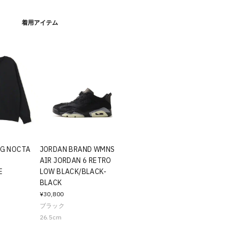
着用アイテム
RG NOCTA
JORDAN BRAND WMNS
AIR JORDAN 6 RETRO
E
LOW BLACK/BLACK-
BLACK
¥30,800
ブラック
26.5cm