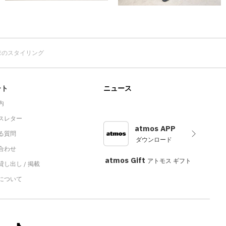
TEのスタイリング
ート
ニュース
内
スレター
atmos APP
る質問
ダウンロード
合わせ
atmos Gift
アトモス ギフト
し出し / 掲載
sについて