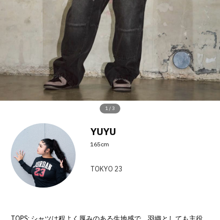
その他
すべてのウェア
1
/
3
YUYU
165cm
TOKYO 23
TOPS: シャツは程よく厚みのある生地感で、羽織としても主役