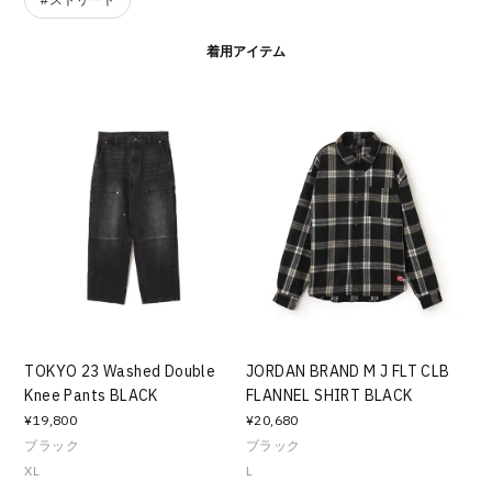
着用アイテム
TOKYO 23 Washed Double
JORDAN BRAND M J FLT CLB
Knee Pants BLACK
FLANNEL SHIRT BLACK
¥19,800
¥20,680
ブラック
ブラック
XL
L