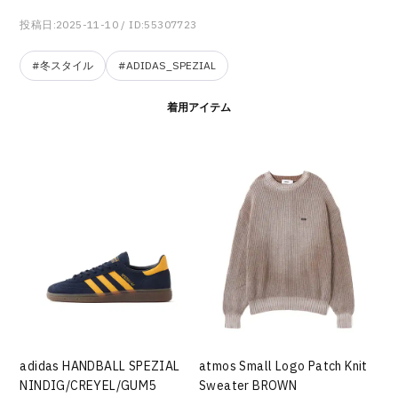
投稿日:2025-11-10
/ ID:55307723
#冬スタイル
#ADIDAS_SPEZIAL
着用アイテム
adidas HANDBALL SPEZIAL
atmos Small Logo Patch Knit
NINDIG/CREYEL/GUM5
Sweater BROWN