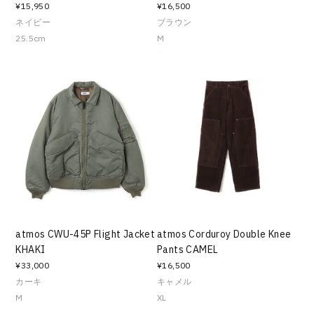
¥15,950
¥16,500
ネイビー
ブラウン
25.5cm
M
atmos CWU-45P Flight Jacket
atmos Corduroy Double Knee
KHAKI
Pants CAMEL
¥33,000
¥16,500
カーキ
キャメル
M
XL