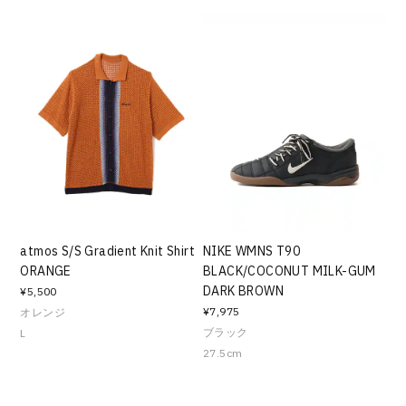
atmos S/S Gradient Knit Shirt
NIKE WMNS T90
ORANGE
BLACK/COCONUT MILK-GUM
DARK BROWN
¥5,500
¥7,975
オレンジ
ブラック
L
27.5cm