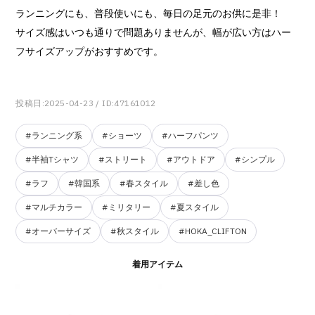
ランニングにも、普段使いにも、毎日の足元のお供に是非！
サイズ感はいつも通りで問題ありませんが、幅が広い方はハー
フサイズアップがおすすめです。
投稿日:2025-04-23
/ ID:47161012
#ランニング系
#ショーツ
#ハーフパンツ
#半袖Tシャツ
#ストリート
#アウトドア
#シンプル
#ラフ
#韓国系
#春スタイル
#差し色
#マルチカラー
#ミリタリー
#夏スタイル
#オーバーサイズ
#秋スタイル
#HOKA_CLIFTON
着用アイテム