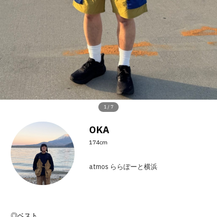
その他
すべてのウェア
1
/
7
OKA
174cm
atmos ららぽーと横浜
◎ベスト