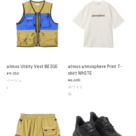
atmos Utility Vest BEIGE
atmos atmosphere Print T-
shirt WHITE
¥9,350
¥6,600
ベージュ
ホワイト
L
XL