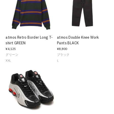
atmos Retro Border Long T-
atmos Double Knee Work
shirt GREEN
Pants BLACK
¥4,125
¥8,800
グリーン
ブラック
XXL
L