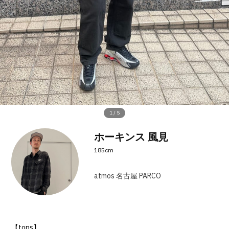
その他
すべてのウェア
1
/
5
ホーキンス 風見
185cm
atmos 名古屋 PARCO
【tops】