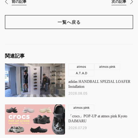
前の記事
次の記事
一覧へ戻る
関連記事
atmos
atmos pink
A.T.A.D
adidas HANDBALL SPEZIAL LOAFER
Installation
2026.08.05
atmos pink
「crocs」POP-UP at atmos pink Kyoto
DAIMARU
2026.07.29