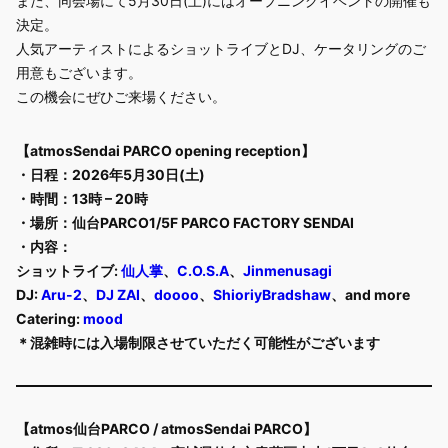
また、同会場にて5月30日(土)にはオープニングイベントの開催も
決定。
人気アーティストによるショットライブとDJ、ケータリングのご
用意もございます。
この機会にぜひご来場ください。
【atmosSendai PARCO opening reception】
・日程：2026年5月30日(土)​​
・時間：13時 – 20時 ​
・場所：仙台PARCO1/5F PARCO FACTORY SENDAI​
・内容：​
ショットライブ:
仙人掌
、
C.O.S.A
、
Jinmenusagi
DJ:
Aru-2
、
DJ ZAI
、
doooo
、
ShioriyBradshaw
、and more​​
Catering:
mood
＊混雑時には入場制限させていただく可能性がございます​
【atmos仙台PARCO / atmosSendai PARCO】​