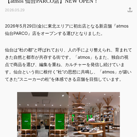
【atmos 仙台PARCO店】NEW OPEN！
その他
2026.05.29
すべてのウェア
2026年5月29日(金)に東北エリアに初出店となる新店舗『atmos
仙台PARCO』店をオープンする運びとなりました。​
仙台は“杜の都”と呼ばれており、人の手により整えられ、育まれて
きた自然と都市が共存する街です。「atmos」もまた、独自の視
点で商品を選び、編集を重ね、カルチャーを発信し続けていま
す。仙台という街に根付く“杜”の思想に共鳴し、「atmos」が築い
てきた“スニーカーの杜”を体感できる店舗を目指しています。