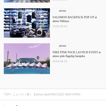
atmos
SALOMON BACKPACK POP-UP​ at
atmos Shibuya
2026.08.03
atmos
NIKE PINK PACK LAUNCH EVENT at
atmos pink flagship harajuku
2026.08.03
TOP
ニュース一覧
【atmos 仙台PARCO店】NEW OPEN！