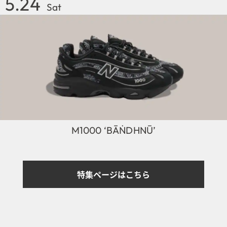
5.24
Sat
M1000 ‘BĀṄDHNŪ’
特集ページはこちら