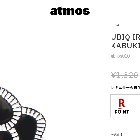
SALE
UBIQ I
KABUKI
ub-ps010
¥1,320
レギュラー会員 
サイズを選
※ 在庫あ
その他1
※ 店舗在