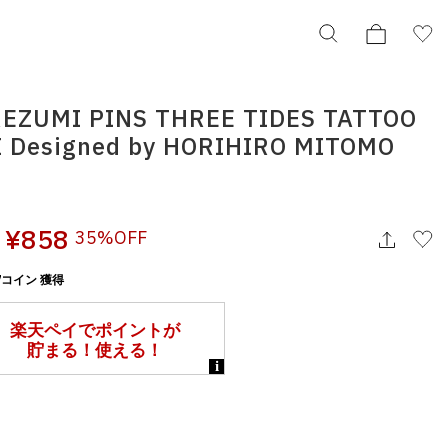
REZUMI PINS THREE TIDES TATTOO
SALE
 Designed by HORIHIRO MITOMO
UBIQ IREZUMI PINS THREE TIDES TATTOO
KABUKI Designed by HORIHIRO MITOMO
ub-ps010
¥858
¥858
35%OFF
7コイン 獲得
択してください
この条件で検索する
りの表示でもタイミングにより売り切れの可能性がございます。
庫に関しましてはWEBカスタマーにお問い合わせいただいてもご案