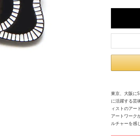
内いたしか
※ 店舗へ
※ 価格表
が生じる場
東京、大阪にS
に活躍する芸術集
ィストのアート
アートワーク
ルチャーを感