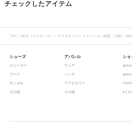
チェックしたアイテム
TOP
UBIQ（ユービック）
アクセサリー
ファッション雑貨・小物
UBIQ
シューズ
アパレル
ショ
スニーカー
ウェア
atmo
ブーツ
バッグ
atmos
サンダル
アクセサリー
TOKY
その他
その他
A.T.A