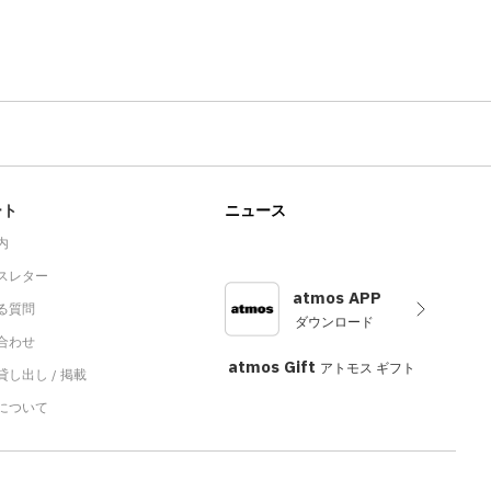
O
ート
ニュース
内
スレター
atmos APP
る質問
ダウンロード
合わせ
atmos Gift
アトモス ギフト
し出し / 掲載
sについて