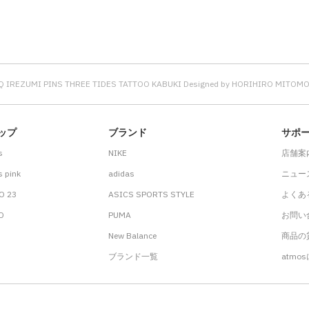
 IREZUMI PINS THREE TIDES TATTOO KABUKI Designed by HORIHIRO MITOM
ップ
ブランド
サポ
s
NIKE
店舗案
 pink
adidas
ニュー
O 23
ASICS SPORTS STYLE
よくあ
.D
PUMA
お問い
New Balance
商品の貸
ブランド一覧
atmo