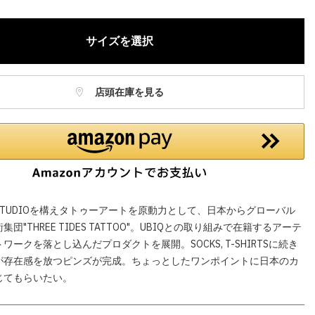
ねますので、ご了承ください。
お電話でのお取り置きやお取り寄せは承っておりません。
サイズを選択
記はオンラインショップでの現時点の価格となり、店舗価格と価格差
合がございます。
店頭在庫を見る
TUDIOを構えタトゥーアートを原動力として、日本からグローバル
団"THREE TIDES TATTOO"。UBIQとの取り組みで在籍するアーテ
ワークを落とし込んだプロダクトを展開。SOCKS, T-SHIRTSに続き
が存在感を放つピンズが完成。ちょっとしたワンポイントに日本のカ
じてもらいたい。