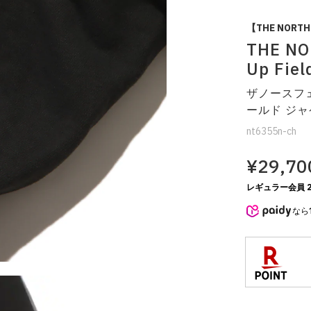
【THE NORTH 
THE NO
Up Fiel
ザノースフェ
ールド ジ
nt6355n-ch
¥29,70
レギュラー会員 2
なら