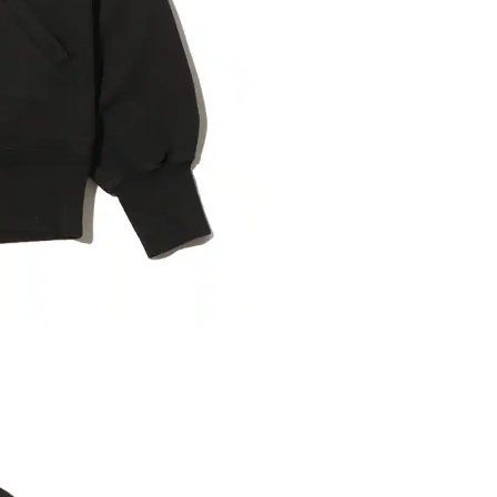
※ 店舗在
内いたしか
※ 店舗へ
※ 価格表
が生じる場