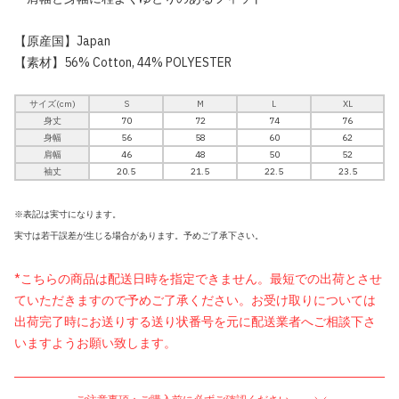
【原産国】Japan
【素材】56% Cotton, 44% POLYESTER
サイズ(cm)
S
M
L
XL
身丈
70
72
74
76
身幅
56
58
60
62
肩幅
46
48
50
52
袖丈
20.5
21.5
22.5
23.5
※表記は実寸になります。
実寸は若干誤差が生じる場合があります。予めご了承下さい。
*こちらの商品は配送日時を指定できません。最短での出荷とさせ
ていただきますので予めご了承ください。お受け取りについては
出荷完了時にお送りする送り状番号を元に配送業者へご相談下さ
いますようお願い致します。