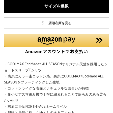
サイズを選択
店頭在庫を見る
・COOLMAX EcoMade® ALL SEASONオリジナル天竺を採用したシ
ョートスリーブTシャツ
・表糸にカラー杢コットン糸、裏糸にCOOLMAX®EcoMade ALL
SEASONをプレーティングした生地
・コットンライクな表面とナチュラルな風合いが特徴
・希少なアズマ編み機で丁寧に編まれることで膨らみのある柔ら
かい生地
・右肩にTHE NORTH FACEネームラベル
・肩幅と身幅に程よくゆとりのあるフィット