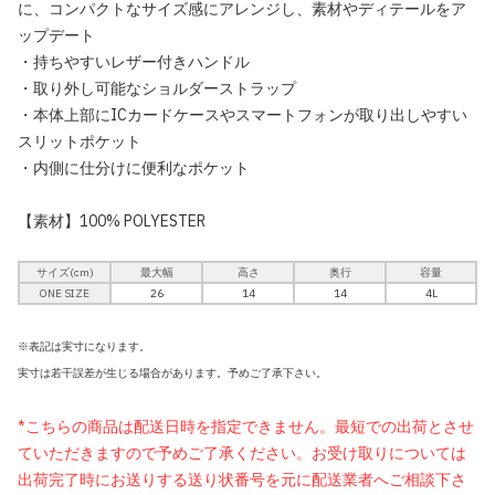
に、コンパクトなサイズ感にアレンジし、素材やディテールをア
ップデート
・持ちやすいレザー付きハンドル
・取り外し可能なショルダーストラップ
・本体上部にICカードケースやスマートフォンが取り出しやすい
スリットポケット
・内側に仕分けに便利なポケット
【素材】100% POLYESTER
サイズ(cm)
最大幅
高さ
奥行
容量
ONE SIZE
26
14
14
4L
※表記は実寸になります。
実寸は若干誤差が生じる場合があります。予めご了承下さい。
*こちらの商品は配送日時を指定できません。最短での出荷とさせ
ていただきますので予めご了承ください。お受け取りについては
出荷完了時にお送りする送り状番号を元に配送業者へご相談下さ