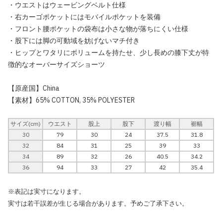
・ウエストはウェービングベルト仕様
・右カーゴポケットにはモバイルポケットを装備
・フロント腰ポケットの袋布は小さな物が落ちにくい仕様
・股下には脚の可動域を妨げないマチ付き
・ヒップとワタリにボリュームを持たせ、少し長めの膝下丈が特
徴的なオーバーサイズショーツ
【原産国】China
【素材】65% COTTON, 35% POLYESTER
サイズ(cm)
ウエスト
股上
股下
渡り幅
裾幅
30
79
30
24
37.5
31.8
32
84
31
25
39
33
34
89
32
26
40.5
34.2
36
94
33
27
42
35.4
※表記は実寸になります。
実寸は若干誤差が生じる場合があります。予めご了承下さい。