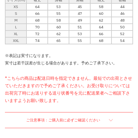
XS
64
53
45
58
44
S
66
55
47
60
46
M
68
58
49
62
48
L
70
60
51
64
50
XL
72
62
53
66
52
XXL
74
65
55
68
54
※表記は実寸になります。
実寸は若干誤差が生じる場合があります。予めご了承下さい。
*こちらの商品は配送日時を指定できません。最短での出荷とさせ
ていただきますので予めご了承ください。お受け取りについては
出荷完了時にお送りする送り状番号を元に配送業者へご相談下さ
いますようお願い致します。
ご注意事項：ご購入前に必ずご確認ください