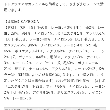
トドアウエアやカジュアルな街着として、さまざまなシーンで活
用できます。
【原産国】CAMBODIA
【素材】［CK、TG］毛60％、レーヨン40％［NT］毛62％、レー
ヨン28％、綿4％、ナイロン4％、ポリエステル1％、アクリル1％
［AP］毛55％、レーヨン40％、ナイロン5％［AE］毛58％、ポリ
エステル28％、綿6％、ナイロン4％、レーヨン4％［SR］毛
46％、ポリエステル41％、アクリル8％、ナイロン3％、レーヨン
2％［Z］ポリエステル65％、毛26％、アクリル3％、ナイロン
3％、レーヨン2％、アンゴラ1％［K］毛60％、ポリエステル
21％、綿11％、ナイロン4％、アクリル2％、レーヨン2％Z、Kカ
ラーは生産時期により組成混率が異なります。（ご購入時にご指
定いただくことは出来かねます）2025年6月以前生産分：［Z］ポ
リエステル57％、毛32％、アクリル6％、ナイロン3％、レーヨン
2％［K］毛49％、アクリル26％、ポリエステル17％、ナイロン
5％、レーヨン3％
サイズ(cm)
着丈
身幅
肩幅
袖丈
裾幅