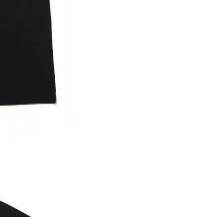
※ 店舗在
内いたしか
※ 店舗へ
※ 価格表
が生じる場