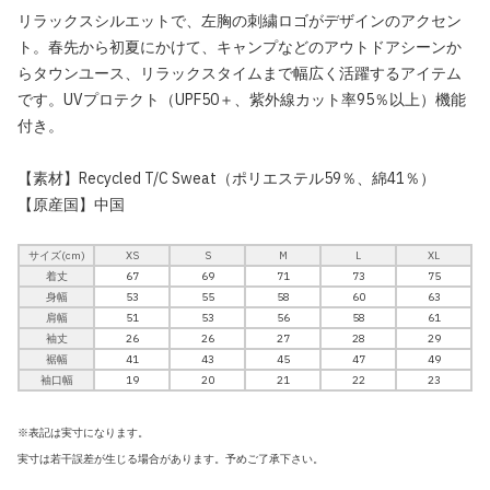
リラックスシルエットで、左胸の刺繍ロゴがデザインのアクセン
ト。春先から初夏にかけて、キャンプなどのアウトドアシーンか
らタウンユース、リラックスタイムまで幅広く活躍するアイテム
です。UVプロテクト（UPF50＋、紫外線カット率95％以上）機能
付き。
【素材】Recycled T/C Sweat（ポリエステル59％、綿41％）
【原産国】中国
サイズ(cm)
XS
S
M
L
XL
着丈
67
69
71
73
75
身幅
53
55
58
60
63
肩幅
51
53
56
58
61
袖丈
26
26
27
28
29
裾幅
41
43
45
47
49
袖口幅
19
20
21
22
23
※表記は実寸になります。
実寸は若干誤差が生じる場合があります。予めご了承下さい。