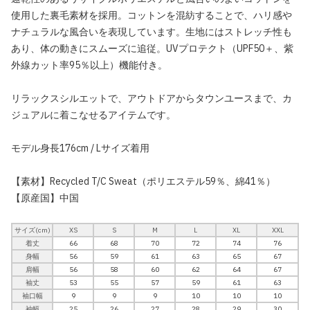
使用した裏毛素材を採用。コットンを混紡することで、ハリ感や
ナチュラルな風合いを表現しています。生地にはストレッチ性も
あり、体の動きにスムーズに追従。UVプロテクト（UPF50＋、紫
外線カット率95％以上）機能付き。
リラックスシルエットで、アウトドアからタウンユースまで、カ
ジュアルに着こなせるアイテムです。
モデル身長176cm / Lサイズ着用
【素材】Recycled T/C Sweat（ポリエステル59％、綿41％）
【原産国】中国
サイズ(cm)
XS
S
M
L
XL
XXL
着丈
66
68
70
72
74
76
身幅
56
59
61
63
65
67
肩幅
56
58
60
62
64
67
袖丈
53
55
57
59
61
63
袖口幅
9
9
9
10
10
10
袖幅
25
26
27
28
29
30