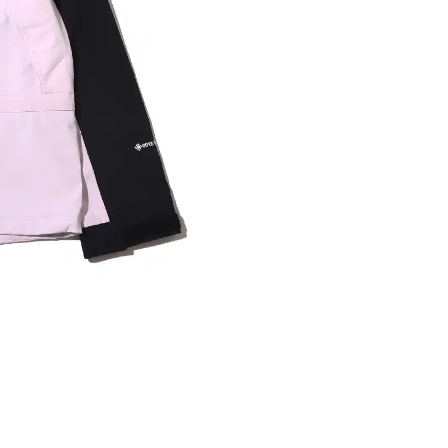
内いたしか
※ 店舗へ
※ 価格表
が生じる場