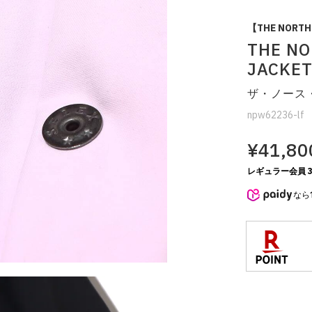
【THE NORTH
THE NO
JACKE
ザ・ノース
npw62236-lf
¥41,80
レギュラー会員 3
なら