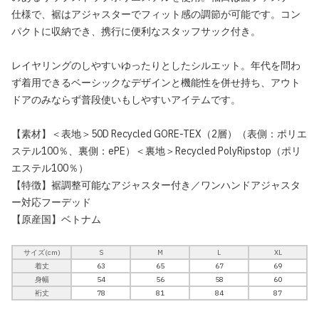
仕様で、裾はアジャスターでフィット感の調節が可能です。コン
パクトに収納でき、携行に便利なスタッフサック付き。
レイヤリングのしやすいゆったりとしたシルエット。年代を問わ
ず着用できるベーシックなデザインと機能性を併せ持ち、アウト
ドアのみならず普段使いもしやすいアイテムです。
【素材】＜表地＞50D Recycled GORE-TEX（2層）（表側：ポリエ
ステル100％、裏側：ePE）＜裏地＞Recycled PolyRipstop（ポリ
エステル100％）
【特徴】裾調整可能なアジャスター付き／ワンハンドアジャスタ
ー対応フーデッド
【原産国】ベトナム
サイズ(cm)
S
M
L
XL
着丈
63
65
67
69
身幅
54
56
58
60
裄丈
78
81
84
87