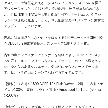
アスリートの遠征を支えるエクスペディションシステムの象徴的
アウターシェルとして1985年に登場以来、改良が重ねられてき
た、THE NORTH FACEを代表する山岳用アウターシェル。クラシ
ックな雰囲気に見直しながら、環境配慮型のePEメンブレン素材に
アップデートしています。
表地には重厚感としなやかさを両立する150デニールのGORE-TEX
PRODUCTS 2層素材を採用。スノーカフは取り外し可能。
内側の専用ファスナーでインナーを連結できるZIP IN ZIPシステ
ム対応モデルで、フリースなどのミドラーを合わせても動きやす
い、ゆとりのあるシルエット。冬山登山からスノースポーツま
で、秋から冬の山岳シーンで活躍するアイテムです。
【素材】＜表地＞150D GORE-TEX Plain Woven（2層）（表側：ナ
イロン100％、裏側：ePE）＜裏地＞Embossed Taffeta（ナイロ
ン100％）
【特徴】フロントダブルフラップ仕様／デタッチャブルスノーカ