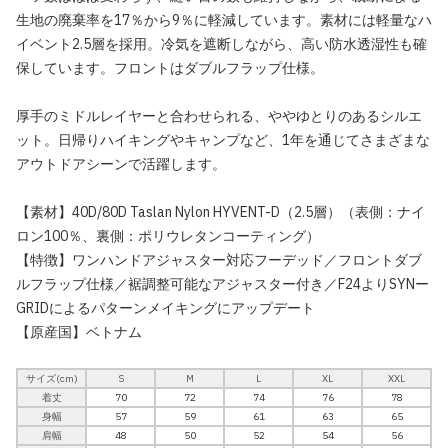
生地の廃棄率を17％から9％に軽減しています。素材には軽量なハ
イベント2.5層を採用。冷気を遮断しながら、高い防水透湿性も確
保しています。フロントはダブルフラップ仕様。
厚手のミドルレイヤーと合わせられる、ややゆとりのあるシルエ
ット。日帰りハイキングやキャンプなど、1年を通じてさまざまな
アウトドアシーンで活躍します。
【素材】40D/80D Taslan Nylon HYVENT-D（2.5層）（表側：ナイ
ロン100％、裏側：ポリウレタンコーティング）
【特徴】ワンハンドアジャスター対応フーデッド／フロントダブ
ルフラップ仕様／裾調整可能なアジャスター付き／F24よりSYNー
GRIDによるパターンメイキングにアップデート
【原産国】ベトナム
サイズ(cm)
S
M
L
XL
XXL
着丈
70
72
74
76
78
身幅
57
59
61
63
65
肩幅
48
50
52
54
56