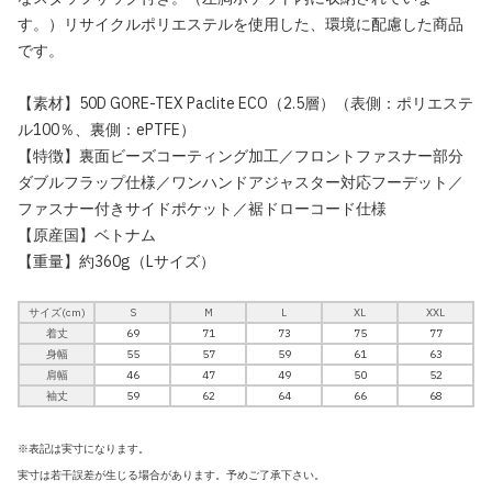
す。）リサイクルポリエステルを使用した、環境に配慮した商品
です。
【素材】50D GORE-TEX Paclite ECO（2.5層）（表側：ポリエステ
ル100％、裏側：ePTFE）
【特徴】裏面ビーズコーティング加工／フロントファスナー部分
ダブルフラップ仕様／ワンハンドアジャスター対応フーデット／
ファスナー付きサイドポケット／裾ドローコード仕様
【原産国】ベトナム
【重量】約360g（Lサイズ）
サイズ(cm)
S
M
L
XL
XXL
着丈
69
71
73
75
77
身幅
55
57
59
61
63
肩幅
46
47
49
50
52
袖丈
59
62
64
66
68
※表記は実寸になります。
実寸は若干誤差が生じる場合があります。予めご了承下さい。