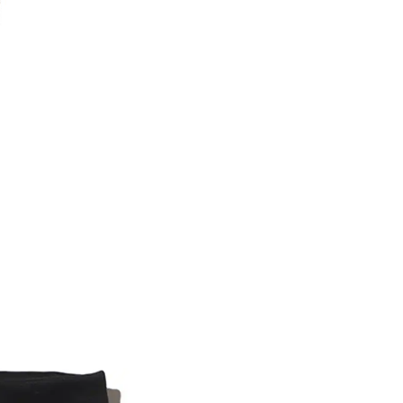
内いたしか
※ 店舗へ
※ 価格表
が生じる場