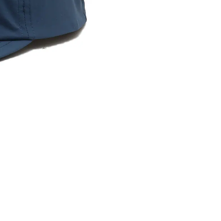
※ 店舗在
内いたしか
※ 店舗へ
※ 価格表
が生じる場