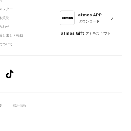
内
スレター
atmos APP
る質問
ダウンロード
合わせ
atmos Gift
アトモス ギフト
し出し / 掲載
sについて
要
採用情報