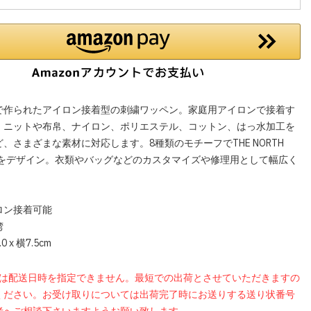
で作られたアイロン接着型の刺繍ワッペン。家庭用アイロンで接着す
、ニットや布帛、ナイロン、ポリエステル、コットン、はっ水加工を
、さまざまな素材に対応します。8種類のモチーフでTHE NORTH
界観をデザイン。衣類やバッグなどのカスタマイズや修理用として幅広く
。
ロン接着可能
湾
 x 横7.5cm
品は配送日時を指定できません。最短での出荷とさせていただきますの
ください。お受け取りについては出荷完了時にお送りする送り状番号