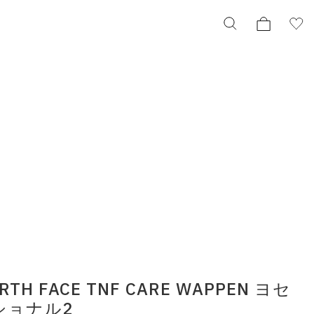
THE NORTH FACE TNF CARE WAPPEN ヨセミ
テナショナル2
ザ・ノース・フェイス TNF ケア ワッペン
nn32334-ya
¥1,650
択してください
この条件で検索する
りの表示でもタイミングにより売り切れの可能性がございます。
RTH FACE TNF CARE WAPPEN ヨセ
ショナル2
庫に関しましてはWEBカスタマーにお問い合わせいただいてもご案