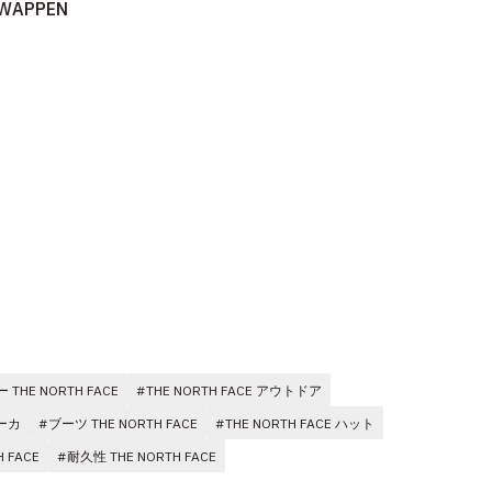
 WAPPEN
THE NORTH FACE
#THE NORTH FACE アウトドア
パーカ
#ブーツ THE NORTH FACE
#THE NORTH FACE ハット
 FACE
#耐久性 THE NORTH FACE