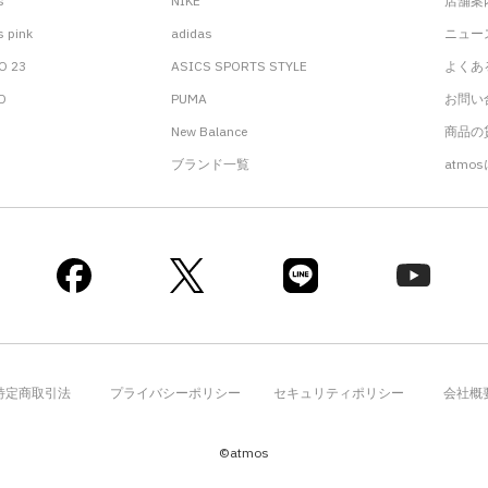
s
NIKE
店舗案
 pink
adidas
ニュー
O 23
ASICS SPORTS STYLE
よくあ
.D
PUMA
お問い
New Balance
商品の貸
ブランド一覧
atmo
特定商取引法
プライバシーポリシー
セキュリティポリシー
会社概
©atmos