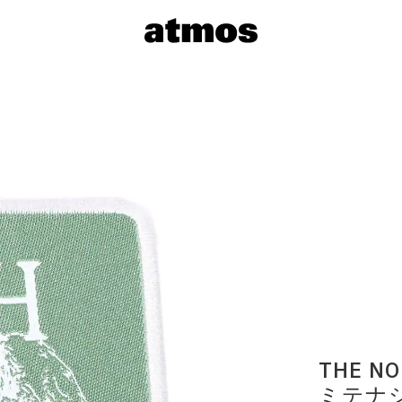
サイズを選
※ 在庫あ
THE NO
ミテナ
※ 店舗在