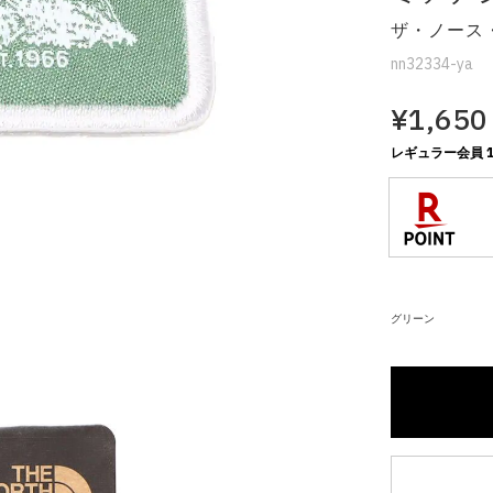
内いたしか
ザ・ノース・
※ 店舗へ
nn32334-ya
※ 価格表
¥1,650
が生じる場
レギュラー会員 1
グリーン