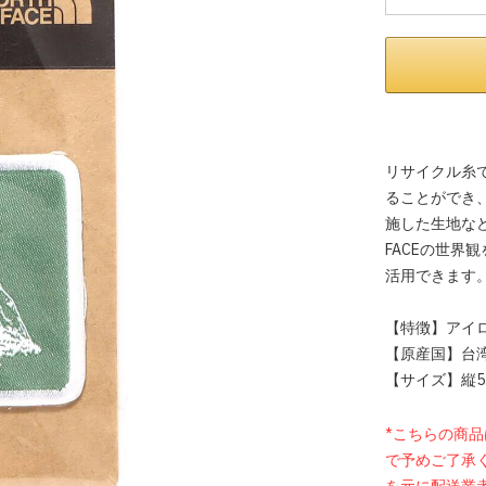
リサイクル糸
ることができ
施した生地など
FACEの世
活用できます
【特徴】アイ
【原産国】台
【サイズ】縦5.0
*こちらの商
で予めご了承