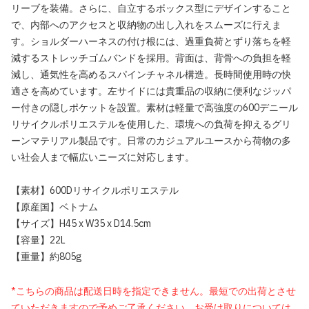
リーブを装備。さらに、自立するボックス型にデザインすること
で、内部へのアクセスと収納物の出し入れをスムーズに行えま
す。ショルダーハーネスの付け根には、過重負荷とずり落ちを軽
減するストレッチゴムバンドを採用。背面は、背骨への負担を軽
減し、通気性を高めるスパインチャネル構造。長時間使用時の快
適さを高めています。左サイドには貴重品の収納に便利なジッパ
ー付きの隠しポケットを設置。素材は軽量で高強度の600デニール
リサイクルポリエステルを使用した、環境への負荷を抑えるグリ
ーンマテリアル製品です。日常のカジュアルユースから荷物の多
い社会人まで幅広いニーズに対応します。
【素材】600Dリサイクルポリエステル
【原産国】ベトナム
【サイズ】H45 x W35 x D14.5cm
【容量】22L
【重量】約805g
*こちらの商品は配送日時を指定できません。最短での出荷とさせ
ていただきますので予めご了承ください。お受け取りについては