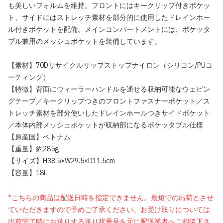
も美しいフォルムを維持。フロントにはキークリップ付きポケッ
ト、サイドにはストレッチ素材を部分的に使用したドレインホー
ル付きポケットを配備。メインコンパートメントには、ポケッタ
ブル兼用のメッシュポケットを装備しています。
【素材】70Dリサイクルリップストップナイロン（シリコン/PUコ
ーティング）
【特徴】背面にウィーラーハンドルを通せる収納可能なウェビン
グテープ／キークリップつきのフロントファスナーポケット／ス
トレッチ素材を部分使いしたドレインホールつきサイドポケット
／本体内部メッシュポケットが収納部になるポケッタブル仕様
【原産国】ベトナム
【重量】約285g
【サイズ】H38.5×W29.5×D11.5cm
【容量】18L
*こちらの商品は配送日時を指定できません。最短での出荷とさせ
ていただきますので予めご了承ください。お受け取りについては
出荷完了時にお送りする送り状番号を元に配送業者へご相談下さ