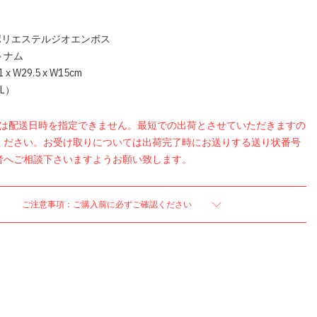
ポリエステルジオエンボス
トナム
 W29.5 x W15cm
L）
品は配送日時を指定できません。最短での出荷とさせていただきますの
ください。お受け取りについては出荷完了時にお送りする送り状番号
者へご相談下さいますようお願い致します。
ご注意事項：ご購入前に必ずご確認ください