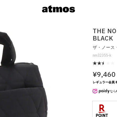
THE NO
BLACK
ザ・ノース
nm32355-k
¥9,460
サイズを選
レギュラー会員 8
なら
※ 在庫あ
※ 店舗在