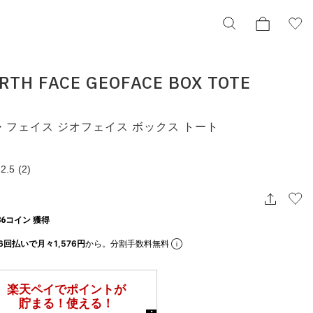
RTH FACE GEOFACE BOX TOTE
THE NORTH FACE GEOFACE BOX TOTE
BLACK
・フェイス ジオフェイス ボックス トート
ザ・ノース・フェイス ジオフェイス ボックス トート
nm32355-k
¥9,460
2.5
(2)
択してください
6コイン 獲得
この条件で検索する
6回払いで月々1,576円
から。分割手数料無料
りの表示でもタイミングにより売り切れの可能性がございます。
庫に関しましてはWEBカスタマーにお問い合わせいただいてもご案