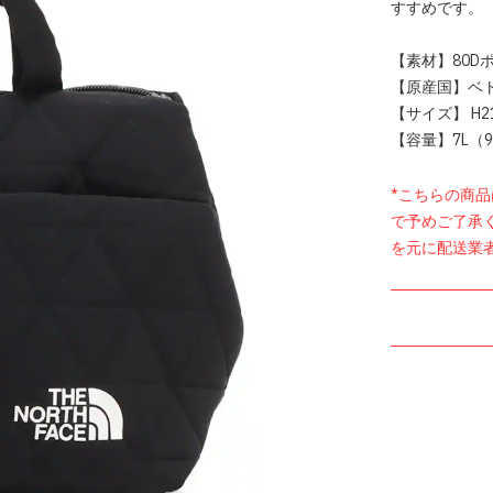
すすめです。
【素材】80D
【原産国】ベ
【サイズ】 H21 x
【容量】7L（9
*こちらの商
で予めご了承
を元に配送業