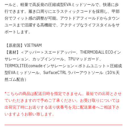
ールと、軽量で高反発の圧縮成型EVAミッドソールで、快適に歩
行できます。履き口周りにエラスティックコードを採用し、甲部
分でフィット感の調整が可能。アウトドアフィールドからタウン
ユースまで活躍する高機能で、アクティブなライフスタイルをサ
ポートします。
【原産国】VIETNAM
【素材】＜アッパー＞スエードアッパー、THERMOBALL ECOイン
サレーション、カップインソール、TPUマッドガード、
TERMOLITEEcomadeインサレーション＜ボトムユニット＞圧縮成
型EVAミッドソール、SurfaceCTRL ラバーアウトソール（10％天
然ゴム配合）
*こちらの商品は配送日時を指定できません。最短での出荷とさせ
ていただきますので予めご了承ください。お受け取りについては
出荷完了時にお送りする送り状番号を元に配送業者へご相談下さ
いますようお願い致します。