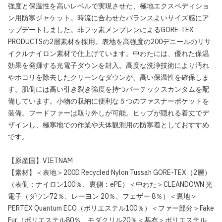
強度と保温性を高いレベルで実現させた、極地エクスペディショ
ン用防寒ジャケット。時流に合わせたバランスよいサイズ感にア
ップデートしました。非フッ素メンブレンによるGORE-TEX
PRODUCTSの2層素材を採用。表地を高強度の200デニールのリサ
イクルナイロン素材で仕上げています。中わたには、優れた保温
効果を発揮する光電子ダウンを封入。高度な洗浄技術により汚れ
やホコリを除去したクリーンなダウンが、高い保温性を確保しま
す。肌側には高い引き裂き強度を持つパーテックスカンタムを配
備しています。小物の収納に便利な５つのファスナーポケットを
装備。フードファーは取り外しが可能。ヒップが隠れる着丈でデ
ザインし、極寒地での作業や天体観測用の防寒着としておすすめ
です。
【原産国】VIETNAM
【素材】＜表地＞200D Recycled Nylon Tussah GORE-TEX（2層）
（表側：ナイロン100％、裏側：ePE）＜中わた＞CLEANDOWN 光
電子（ダウン72％、レーヨン 20％、フェザー 8％）＜裏地＞
PERTEX Quantum ECO（ポリエステル100％）＜ファー部分＞Fake
Fur（ポリエステル80％、モダクリル20％＜基布＞ポリエステル