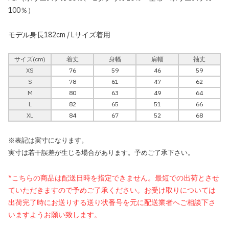
100％）
モデル身長182cm / Lサイズ着用
サイズ(cm)
着丈
身幅
肩幅
袖丈
XS
76
59
46
59
S
78
61
47
62
M
80
63
49
64
L
82
65
51
66
XL
84
67
52
68
※表記は実寸になります。
実寸は若干誤差が生じる場合があります。予めご了承下さい。
*こちらの商品は配送日時を指定できません。最短での出荷とさせ
ていただきますので予めご了承ください。お受け取りについては
出荷完了時にお送りする送り状番号を元に配送業者へご相談下さ
いますようお願い致します。