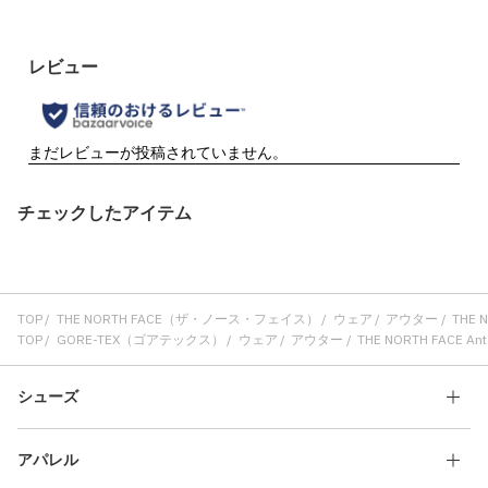
チェックしたアイテム
TOP
THE NORTH FACE（ザ・ノース・フェイス）
ウェア
アウター
THE 
TOP
GORE-TEX（ゴアテックス）
ウェア
アウター
THE NORTH FACE A
シューズ
アパレル