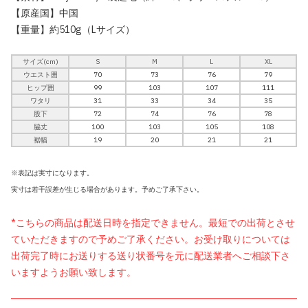
【原産国】中国
【重量】約510g（Lサイズ）
サイズ(cm)
S
M
L
XL
ウエスト囲
70
73
76
79
ヒップ囲
99
103
107
111
ワタリ
31
33
34
35
股下
72
74
76
78
脇丈
100
103
105
108
裾幅
19
20
21
21
※表記は実寸になります。
実寸は若干誤差が生じる場合があります。予めご了承下さい。
*こちらの商品は配送日時を指定できません。最短での出荷とさせ
ていただきますので予めご了承ください。お受け取りについては
出荷完了時にお送りする送り状番号を元に配送業者へご相談下さ
いますようお願い致します。