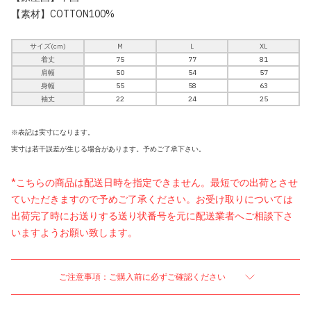
【素材】COTTON100%
サイズ(cm)
M
L
XL
着丈
75
77
81
肩幅
50
54
57
身幅
55
58
63
袖丈
22
24
25
※表記は実寸になります。
実寸は若干誤差が生じる場合があります。予めご了承下さい。
*こちらの商品は配送日時を指定できません。最短での出荷とさせ
ていただきますので予めご了承ください。お受け取りについては
出荷完了時にお送りする送り状番号を元に配送業者へご相談下さ
いますようお願い致します。
ご注意事項：ご購入前に必ずご確認ください