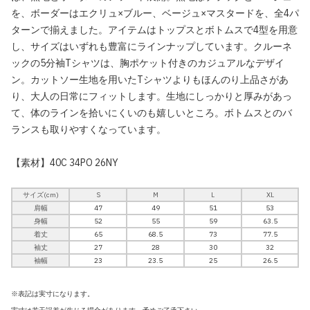
を、ボーダーはエクリュ×ブルー、ベージュ×マスタードを、全4パ
ターンで揃えました。アイテムはトップスとボトムスで4型を用意
し、サイズはいずれも豊富にラインナップしています。クルーネ
ックの5分袖Tシャツは、胸ポケット付きのカジュアルなデザイ
ン。カットソー生地を用いたTシャツよりもほんのり上品さがあ
り、大人の日常にフィットします。生地にしっかりと厚みがあっ
て、体のラインを拾いにくいのも嬉しいところ。ボトムスとのバ
ランスも取りやすくなっています。
【素材】40C 34PO 26NY
サイズ(cm)
S
M
L
XL
肩幅
47
49
51
53
身幅
52
55
59
63.5
着丈
65
68.5
73
77.5
袖丈
27
28
30
32
袖幅
23
23.5
25
26.5
※表記は実寸になります。